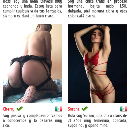
Ross, soy una nena travesti muy
Soy una chica trans en proceso
cachonda y linda. Estoy lista para
hormonal, bajita mido 1.50,
cumplir cualquiera de tus fantasías,
delgada, piel morena clara y ojos
siempre te daré un buen trato.
color café claros.
México
México
Cherry
Sorant
Soy pasiva y complaciente. Vamos
Hola soy Sorant, una chica trans de
a conocernos y lo pasarás muy
21 años muy femenina, delicada,
rico.
super hot y opend mind.