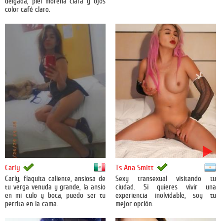
delgada, piel morena clara y ojos
color café claro.
México
Argentina
Carly
Ts Ana Smitt
Carly, flaquita caliente, ansiosa de
Sexy transexual visitando tu
tu verga venuda y grande, la ansío
ciudad. Si quieres vivir una
en mi culo y boca, puedo ser tu
experiencia inolvidable, soy tu
perrita en la cama.
mejor opción.