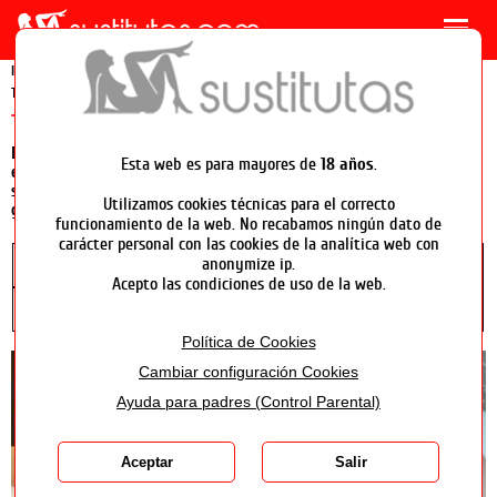
Escorts
MENU
Travestis
Inicio
>
Travestis en México
>
Travestis en DF - Distrito Federal
>
Transexuales Ciudad de México
Chicos
Travestis y trans en Ciudad de México
PUBLICAR PERFIL
En sustitutas.com tienes la mejor selección de travestis y transexuales
Esta web es para mayores de
18 años
.
en Ciudad de México. Elige entre las 64 travestis que tenemos
seleccionadas para tus contactos en Ciudad de México, aventura
Panel de usuario
Utilizamos cookies técnicas para el correcto
garantizada.
funcionamiento de la web. No recabamos ningún dato de
Soporte
carácter personal con las cookies de la analítica web con
anonymize ip.
nacionalidad
servicios
disponibilidad
Acepto las condiciones de uso de la web.
novedad
tipo
lugar
apariencia
tarifas
Política de Cookies
Cambiar configuración Cookies
Ayuda para padres (Control Parental)
Aceptar
Salir