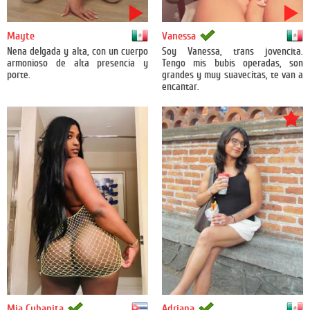
México
México
Mayte
Vanessa
Nena delgada y alta, con un cuerpo
Soy Vanessa, trans jovencita.
armonioso de alta presencia y
Tengo mis bubis operadas, son
porte.
grandes y muy suavecitas, te van a
encantar.
Cuba
México
Mia Cubanita
Adriana