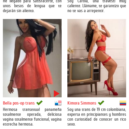
He llegado para satisfacerte, con
Soy Carola, una travesti muy
unos besos de lengua que te
caliente. Llámame, te garantizo que
dejarán sin aliento.
no te vas a arrepentir.
Panamá
Colombia
Bella pos-op trans
Kimora Simmons
Hermosa transexual panameña
Soy una trans de 19 cm colombiana,
totalmente operada, deliciosa
experta en principiantes y hombres
vagina totalmente funcional, vagina
con curiosidad de conocer un rico
estrecha hermosa.
sexo.