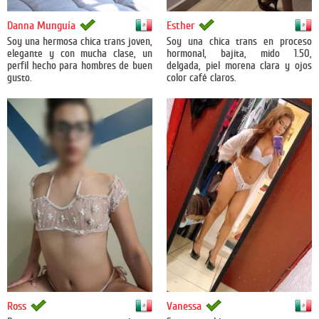
México
México
Danna Munguía
Esther
Soy una hermosa chica trans joven,
Soy una chica trans en proceso
elegante y con mucha clase, un
hormonal, bajita, mido 1.50,
perfil hecho para hombres de buen
delgada, piel morena clara y ojos
gusto.
color café claros.
México
México
Ross
Vanessa