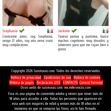
México
México
Stephanie
Jackiele
Conóceme amor, soy Stephania,
Tavesti pasiva y putísima, busco
tengo 21 años, soy una nena trans
machos cogelones muy dotados y
muy complaciente.
solventes para que me cojan bien a
gusto.
Copyright 2026 Sustitutas.com. Todos los derechos reservados
Política de privacidad
Condiciones de uso
Política de cookies
Política de pagos
Declaración 2257
CONTACTO
Control Parental
Otras webs de sustitutas.com:
mx.mileroticos.com
Esta es una página de contenido adulto y tienes que tener más de
18 años para acceder a ella. Todas las personas que aparecen en
esta web son mayores de edad y tenían más de 18 años en el
momento en que se tomaron las fotos, asi lo han firmado.