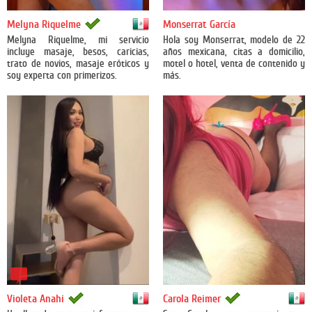
México
Melyna Riquelme
Monserrat García
Melyna Riquelme, mi servicio
Hola soy Monserrat, modelo de 22
incluye masaje, besos, caricias,
años mexicana, citas a domicilio,
trato de novios, masaje eróticos y
motel o hotel, venta de contenido y
soy experta con primerizos.
más.
México
México
Violeta Anahi
Carola Reimer