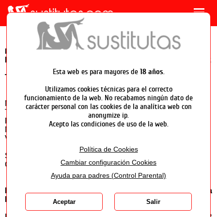
Escorts
MENU
Travestis
Chicos
Política de privacidad
POLÍTICA DE PRIVACIDAD ACTUALIZADA EL 1/10/2022
PUBLICAR PERFIL
Esta web es para mayores de
18 años
.
Titularidad del sitio web.
Panel de usuario
Utilizamos cookies técnicas para el correcto
funcionamiento de la web. No recabamos ningún dato de
Soporte
Majestic Soluções PT, LDA ZFM
carácter personal con las cookies de la analítica web con
Travessa do Pico de São João N° 10, R/C Fração E
anonymize ip.
Funchal (São Pedro) 9000-627
Acepto las condiciones de uso de la web.
Madeira
VAT NUMBER: PT 517045362
Política de Cookies
Sitio web: sustitutas.com
Cambiar configuración Cookies
Correo electrónico info arroba sustitutas.com
Ayuda para padres (Control Parental)
Protección de datos de carácter personal según la
LOPD
Aceptar
Salir
La empresa expuesta arriba, en adelante el “PROVEEDOR